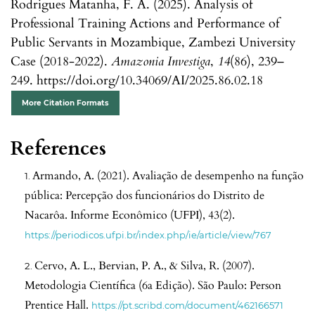
Rodrigues Matanha, F. A. (2025). Analysis of
Professional Training Actions and Performance of
Public Servants in Mozambique, Zambezi University
Case (2018-2022).
Amazonia Investiga
,
14
(86), 239–
249. https://doi.org/10.34069/AI/2025.86.02.18
More Citation Formats
References
Armando, A. (2021). Avaliação de desempenho na função
pública: Percepção dos funcionários do Distrito de
Nacarôa. Informe Econômico (UFPI), 43(2).
https://periodicos.ufpi.br/index.php/ie/article/view/767
Cervo, A. L., Bervian, P. A., & Silva, R. (2007).
Metodologia Científica (6a Edição). São Paulo: Person
Prentice Hall.
https://pt.scribd.com/document/462166571