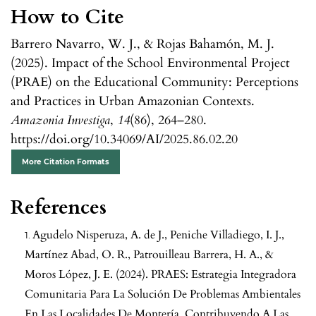
How to Cite
Barrero Navarro, W. J., & Rojas Bahamón, M. J.
(2025). Impact of the School Environmental Project
(PRAE) on the Educational Community: Perceptions
and Practices in Urban Amazonian Contexts.
Amazonia Investiga
,
14
(86), 264–280.
https://doi.org/10.34069/AI/2025.86.02.20
More Citation Formats
References
Agudelo Nisperuza, A. de J., Peniche Villadiego, I. J.,
Martínez Abad, O. R., Patrouilleau Barrera, H. A., &
Moros López, J. E. (2024). PRAES: Estrategia Integradora
Comunitaria Para La Solución De Problemas Ambientales
En Las Localidades De Montería, Contribuyendo A Las