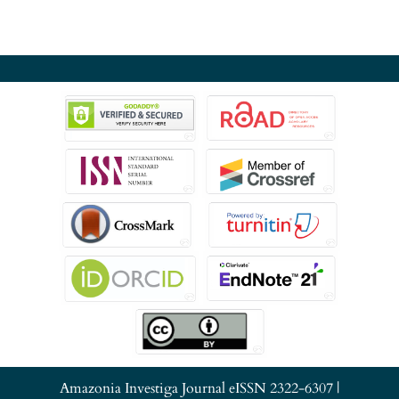
Amazonia Investiga Journal eISSN 2322-6307 |