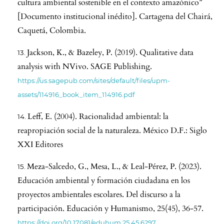
cultura ambiental sostenible en el contexto amazónico”
[Documento institucional inédito]. Cartagena del Chairá,
Caquetá, Colombia.
Jackson, K., & Bazeley, P. (2019). Qualitative data
analysis with NVivo. SAGE Publishing.
https://us.sagepub.com/sites/default/files/upm-
assets/114916_book_item_114916.pdf
Leff, E. (2004). Racionalidad ambiental: la
reapropiación social de la naturaleza. México D.F.: Siglo
XXI Editores
Meza-Salcedo, G., Mesa, L., & Leal-Pérez, P. (2023).
Educación ambiental y formación ciudadana en los
proyectos ambientales escolares. Del discurso a la
participación. Educación y Humanismo, 25(45), 36-57.
https://doi.org/10.17081/eduhum.25.45.6297