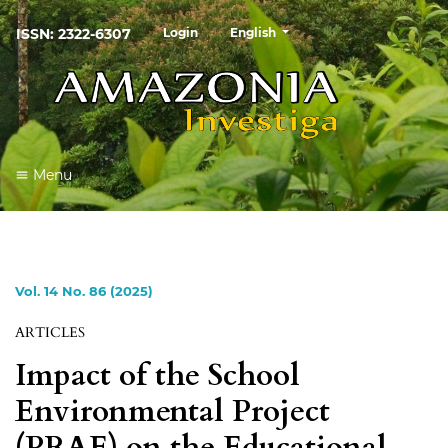
##plugins.themes.healthSciences
ISSN: 2322-6307
Login
English
Menu
Vol. 14 No. 86 (2025)
ARTICLES
Impact of the School
Environmental Project
(PRAE) on the Educational