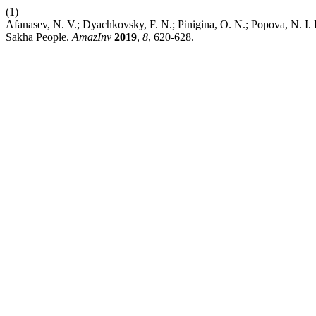
(1)
Afanasev, N. V.; Dyachkovsky, F. N.; Pinigina, O. N.; Popova, N. I. 
Sakha People.
AmazInv
2019
,
8
, 620-628.