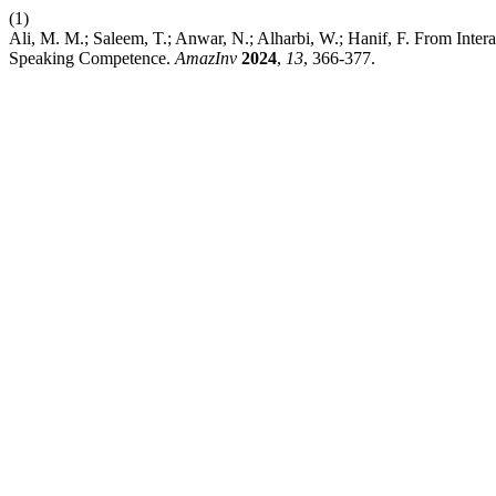
(1)
Ali, M. M.; Saleem, T.; Anwar, N.; Alharbi, W.; Hanif, F. From Inter
Speaking Competence.
AmazInv
2024
,
13
, 366-377.