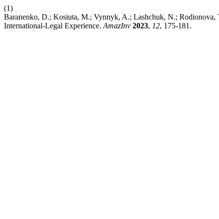
(1)
Baranenko, D.; Kosiuta, M.; Vynnyk, A.; Lashchuk, N.; Rodionova, T. 
International-Legal Experience.
AmazInv
2023
,
12
, 175-181.