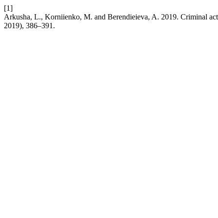
[1]
Arkusha, L., Korniienko, M. and Berendieieva, A. 2019. Criminal activ
2019), 386–391.