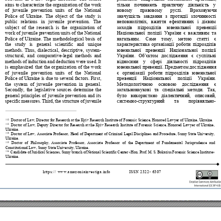
aims to 
characterize the 
organization of the 
work 
тільки
починають
практичну
діяльність
у
of 
juvenile 
prevention 
units 
of 
the 
National
. 
новому
правовому
руслі
Враховуючи
Police 
of 
Ukraine. 
The 
object 
of
the
study 
is 
значущість
завдання
з
протидії
злочинності
public 
relations 
in 
juvenile 
prevention
.
The 
, 
неповнолітніх
вжиття
ефективних
і
д
ієвим
subject 
of 
the 
research 
is 
the 
organization
of 
заходів
підрозділів
ювенальної
превенції
work of juvenile p
r
evention units 
of the Na
tional 
Національної
поліції
України
є
важливим
та
Police 
of 
Ukraine. 
The 
methodological 
basis 
of
. 
, 
нагальним
Саме
тому
метою
статті
є
the 
study 
is 
general 
scientific 
and 
unique 
характеристика
організації
роботи
підрозділів
methods. 
T
hus, 
dialectical, 
descriptive, 
system-
ювенальної
превенції
Національної
поліції
structural, 
and 
comparative-lega
l 
methods 
and 
. 
України
Об
’єктом
дослідження
є
суспіл
ьні
methods 
of 
induction 
and deduc
tion 
were use
d. 
It 
відносини
у
сфері
діяльності
підрозділів
is 
emphasized 
that 
the 
or
ganization
of
the
wor
k 
. 
ювенальної
превенції
Предметом
дослідження
of 
juvenile 
prevention 
units 
of 
the 
National
є
організації
роботи
підрозділів
ювенальної
Police 
of Ukraine 
is 
due to 
several factors. Fir
st, 
. 
превенції
Національної
поліції
України
the 
system 
of 
juvenile 
prevention 
in 
general. 
Методологічною
основою
дослід
ження
є
Secondly, 
the 
legislative 
sources 
determine 
the 
. 
, 
загальнонаукові
та
спеціальні
методи
Так
general 
principles 
of 
juvenile
prevention 
and 
its 
, 
, 
було
використано
діалектичний
описовий
specific 
measures. 
Third, 
the 
structure 
of 
juvenile 
-
-
системно
структурний
та
порівняльно
112
Doctor of Law, Director f
or Research at the Kyiv R
esearch Institute of For
ensic 
Science, H
onored Lawyer of Ukraine, Ukraine. 
113
Doctor 
of 
Law, 
Deputy 
Director 
for 
Res
earch 
at 
the
Kyiv 
Res
earch 
Institute 
of 
Forensic 
Science, 
Honored 
Lawyer 
of 
U
kraine
, 
Ukraine. 
114
Doctor 
of 
Law, 
Associate 
Professor, 
Head 
of 
Department 
of 
Criminal 
Legal 
Disciplines
and 
Procedure, 
Sumy 
State 
University
, 
Ukraine. 
115
 Doctor 
of 
Philosophy, 
Associa
te 
Professor, 
Associate 
Professor 
of 
the 
Department 
of 
Fundamental 
Jurisprudence 
and
Constitutional Law, Sumy State University, Ukraine. 
116
C
andidate 
of 
Juridical S
ciences
, 
Sumy 
branch of
National 
Scie
ntific 
C
enter 
«Hon. Pr
of. 
M. 
S. 
B
okarius 
Fo
rensic S
cience 
Institute» 
Ukraine.
h
t
t
p
s
:
/
/
ww
w
.a
m
a
z
o
n
i
a
i
n
v
e
s
t
i
g
a
.
i
n
f
o
I
S
S
N
2
3
2
2
-
6
3
0
7