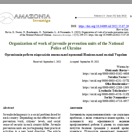
2
/ 
Ju
ly
20
22
Volume 11 - Issue 55 
DOI
: 
https
://
doi.org/10.34069/
AI
/2022.55.07.26 
How to Cite: 
Ruvin, O., Nestor, N., Bondarenko, O., Telizhenko, L., & Naumenko, S. (2022). Organization of work of juvenile prevention units 
of the National Police of Ukraine. 
Amazonia Investiga
, 
11
(55), 249-255. https://doi.org/10.34069/AI
/2022.55.07.26
Organization of work of juvenile prevention units
 of the N
ational
Police of Ukraine 
Орган
із
ація
роботи
підрозділів
ювенальної
превенції
Національної
поліції
Укр
аїни
Received: Septembe
r 1, 2022               Accepted: September 30
, 2022
Wr
it
t
en
 b
y
:
Oleksandr Ruvin
112
https://orcid.org/
0000-0003-
0162-4686 
Nataliia Nestor
113
https://orcid.org/
0000-0003-
4231-537X 
Ol
ha
 B
o
nd
a
re
n
ko
114
https://orcid.org/0000
-0002-
2288-1393 
Ly
ud
m
i
la
Te
l
iz
he
n
ko
115
https://orcid.org/0000
-0003-
4558-513X 
Serhiy Naumenko
116
https://orcid.org/0000
-0002-
4718-4957 
Abstract 
Анотація
Juvenile 
delinquency 
is 
a 
social 
pr
oblem 
faced 
by 
Злочинність
серед
неповнолітніх
–
це
соціальна
each country.
Depending on 
the 
effectiveness of
, 
, 
проблема
з
якою
стикається
кожна
країна
і
в
prevention 
work, 
citizens’ 
levels
, 
and 
s
ocial 
залежності
від
ефек
тивності
ведення
sense
of 
security 
in each 
count
ry dif
fer.
Juvenile 
профілактичної
роботи
її
рівень
та
соціальне
prevention 
units 
are 
just 
beginning their 
practical 
почуття
безпеки
громадян
у
кожній
к
раїні
activities 
in 
a 
new 
legal 
direction. 
The 
a
rticle 
. 
, 
різняться
Підрозділи
ювенал
ьної
превенції