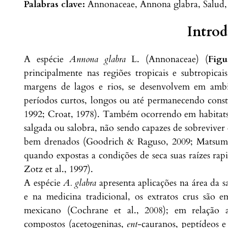
Palabras clave:
Annonaceae, Annona glabra, Salud,
Intro
A espécie
Annona glabra
L. (Annonaceae) (
Figu
principalmente nas regiões tropicais e subtropica
margens de lagos e rios, se desenvolvem em ambi
períodos curtos, longos ou até permanecendo cons
1992; Croat, 1978). Também ocorrendo em habitats 
salgada ou salobra, não sendo capazes de sobreviver 
bem drenados (Goodrich & Raguso, 2009; Matsumot
quando expostas a condições de seca suas raízes ra
Zotz et al., 1997).
A espécie
A. glabra
apresenta aplicações na área da 
e na medicina tradicional, os extratos crus são 
mexicano (Cochrane et al., 2008); em relação a
compostos (acetogeninas,
ent
-cauranos, peptídeos e