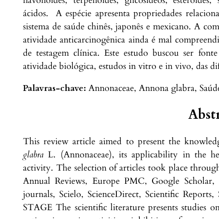
flavonóides, terpenóides, glicosídeos, esteróides
ácidos. A espécie apresenta propriedades relacion
sistema de saúde chinês, japonês e mexicano. A co
atividade anticarcinogênica ainda é mal compreend
de testagem clínica. Este estudo buscou ser font
atividade biológica, estudos in vitro e in vivo, das di
Palavras-chave:
Annonaceae, Annona glabra, Saúde
Abst
This review article aimed to present the knowled
glabra
L. (Annonaceae), its applicability in the h
activity. The selection of articles took place throug
Annual Reviews, Europe PMC, Google Scholar, 
journals, Scielo, ScienceDirect, Scientific Report
STAGE The scientific literature presents studies o