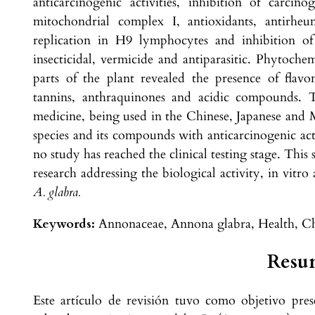
anticarcinogenic activities, inhibition of carci
mitochondrial complex I, antioxidants, antirheum
replication in H9 lymphocytes and inhibition of r
insecticidal, vermicide and antiparasitic. Phytochem
parts of the plant revealed the presence of flavon
tannins, anthraquinones and acidic compounds. Th
medicine, being used in the Chinese, Japanese and 
species and its compounds with anticarcinogenic act
no study has reached the clinical testing stage. This
research addressing the biological activity, in vitro a
A. glabra.
Keywords:
Annonaceae, Annona glabra, Health, Ch
Resu
Este artículo de revisión tuvo como objetivo pre