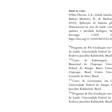
How to Cite:
D’Elia Oliveira, L.E., Dutok-Sánche
Balieiro Monteiro, R., de Medeir
(2022). Aplicação de Annona gl
(Annonaceae) na área da saúde, co
química e atividade biológica. A
Investiga, 11(49), 224
https://doi.org/10.34069/AI/2022.4
99
Programa de Pós-Graduação em C
da Saúde, Universidade Federal d
Rodovia Juscelino Kubitschek, Brasil
100
Curso de Enfermagem C
Binacional do Oiapoque, Unive
Federal do Amapá, Bairro Univer
Oiapoque, Brasil. Centro Univer
Leonardo da Vinci, Brasil.
101
Curso de Licenciatura em Q
Universidade Federal do Amapá, 
Juscelino Kubitschek, Brasil.
102
Programa de Pós-Graduação em 
da Saúde, Universidade Federal d
Rodovia Juscelino Kubitschek, Brasil