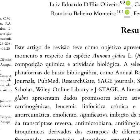
99
Luiz Eduardo
D’Elia Oliveira
,
Ca
101
Romário
Balieiro Monteiro
,
Fe
z, C.M.,
os, F.A.
Res
abra L.
mposição
mazonia
-238.
Este artigo de revisão teve como objetivo apres
9.01.25
momento a respeito da espécie
Annona glabra
L. (A
iências
composição química e atividade biológica. A sele
o Amapá,
.
plataformas de busca bibliográfica, como Annual
ampus
Journals, PubMed, ResearchGate, SAGE journals, Sci
rsidade
sidade,
Scholar, Wiley Online Library e J-STAGE. A literatu
sitário
glabra
apresentam dados promissores sobre ativid
uímica,
carcinogênicas, leucemia linfocítica crônica 
Rodovia
antirreumática, emoliente, significativa inibição d
Ciências
da transcriptase reversa, antimicrobiana, antifúngic
o Amapá,
.
fitoquímicos derivados das extrações de difere