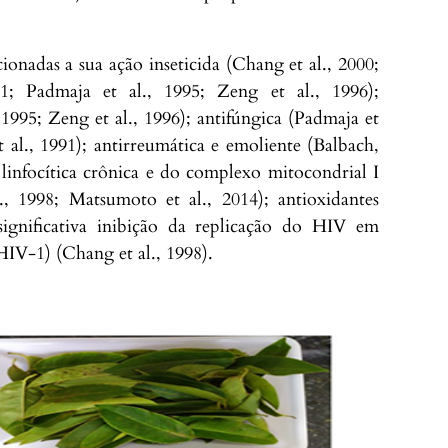
ionadas a sua ação inseticida (Chang et al., 2000;
; Padmaja et al., 1995; Zeng et al., 1996);
 1995; Zeng et al., 1996); antifúngica (Padmaja et
t al., 1991); antirreumática e emoliente (Balbach,
a linfocítica crônica e do complexo mitocondrial I
l., 1998; Matsumoto et al., 2014); antioxidantes
 significativa inibição da replicação do HIV em
(HIV-1) (Chang et al., 1998).