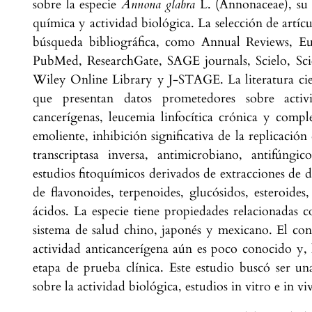
sobre la especie
Annona glabra
L. (Annonaceae), su a
química y actividad biológica. La selección de artícu
búsqueda bibliográfica, como Annual Reviews, E
PubMed, ResearchGate, SAGE journals, Scielo, Scie
Wiley Online Library y J-STAGE. La literatura cien
que presentan datos prometedores sobre activid
cancerígenas, leucemia linfocítica crónica y compl
emoliente, inhibición significativa de la replicació
transcriptasa inversa, antimicrobiano, antifúngic
estudios fitoquímicos derivados de extracciones de di
de flavonoides, terpenoides, glucósidos, esteroide
ácidos. La especie tiene propiedades relacionadas c
sistema de salud chino, japonés y mexicano. El co
actividad anticancerígena aún es poco conocido y,
etapa de prueba clínica. Este estudio buscó ser un
sobre la actividad biológica, estudios in vitro e in vi