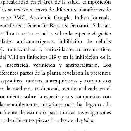
plicabilidad en el área de la salud, composición
los se realizó a través de diferentes plataformas de
urope PMC, Academic Google, Indian Journals,
nceDirect, Scientific Reports, Semantic Scholar,
tífica muestra estudios sobre la especie
A. glabra
ades anticancerígenas, inhibición de células
ejo mitocondrial I, antioxidante, antirreumático,
n del VIH en linfocitos H9 y en la inhibición de la
o, insecticida, vermicida y antiparasitario. Los
ferentes partes de la planta revelaron la presencia
s, saponinas, taninos, antraquinonas y compuestos
on la medicina tradicional, siendo utilizada en el
nocimiento sobre la especie y sus compuestos con
 lamentablemente, ningún estudio ha llegado a la
a fuente de estímulo para futuras investigaciones
vo, de diferentes piezas florales de
A. glabra.