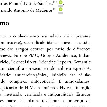
100
rlos Manuel
Dutok-Sánchez
,
102
rnando Antônio
de Medeiros
umo
entar o conhecimento acumulado até o presente
nnonaceae), sua aplicabilidade na área da saúde,
ção dos artigos ocorreu por meio de diferentes
 Reviews, Europe PMC, Google Acadêmico, Indian
elo, ScienceDirect, Scientific Reports, Semantic
ra científica apresenta estudos sobre a espécie
A.
ades anticarcinogênica, inibição das células
e do complexo mitocondrial I, antioxidantes,
a replicação do HIV em linfócitos H9 e na inibição
a, inseticida, vermicida e antiparasitária. Estudos
ntes partes da planta revelaram a presença de