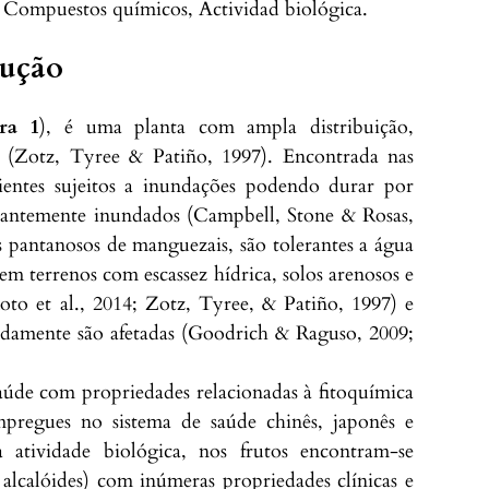
 Compuestos químicos, Actividad biológica.
dução
ra 1
), é uma planta com ampla distribuição,
is (Zotz, Tyree & Patiño, 1997). Encontrada nas
entes sujeitos a inundações podendo durar por
tantemente inundados (Campbell, Stone & Rosas,
pantanosos de manguezais, são tolerantes a água
em terrenos com escassez hídrica, solos arenosos e
o et al., 2014; Zotz, Tyree, & Patiño, 1997) e
pidamente são afetadas (Goodrich & Raguso, 2009;
saúde com propriedades relacionadas à fitoquímica
empregues no sistema de saúde chinês, japonês e
 atividade biológica, nos frutos encontram-se
 alcalóides) com inúmeras propriedades clínicas e