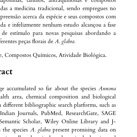
, saponinas, taninos, antraquinonas e compostos
adas a medicina tradicional, sendo empregues no
mpreensão acerca da espécie e seus compostos com
ida e infelizmente nenhum estudo alcançou a fase
e de estímulo para novas pesquisas abordando a
ferentes peças florais de
A. glabra.
, Compostos Químicos, Atividade Biológica.
ract
ge accumulated so far about the species
Annona
ealth area, chemical composition and biological
h different bibliographic search platforms, such as
Indian Journals, PubMed, ResearchGate, SAGE
s, Semantic Scholar, Wiley Online Library and J-
n the species
A. glabra
present promising data on